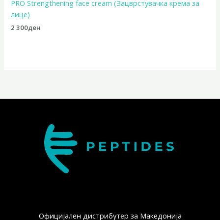
PRO Strengthening face cream (Зацврстувачка крема за
лице)
2 300
ден
Официјален дистрибутер за Македонија