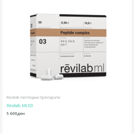
Revilab пептидни препарати
Revilab ML03
5 600
ден