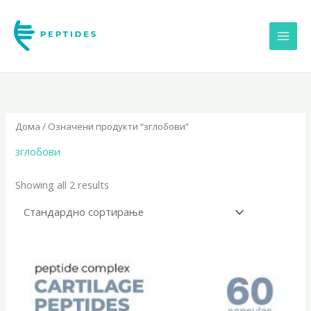
Skip
to
content
Дома
/ Означени продукти “зглобови”
зглобови
Showing all 2 results