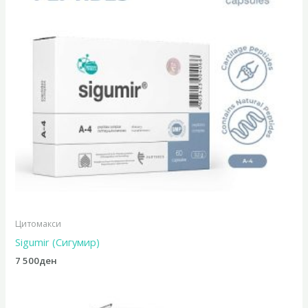
Цитомакси
Sigumir (Сигумир)
7 500
ден