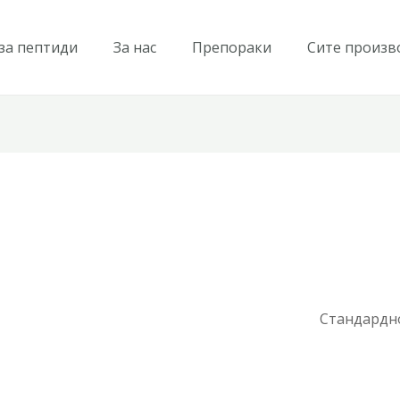
 за пептиди
За нас
Препораки
Сите произв