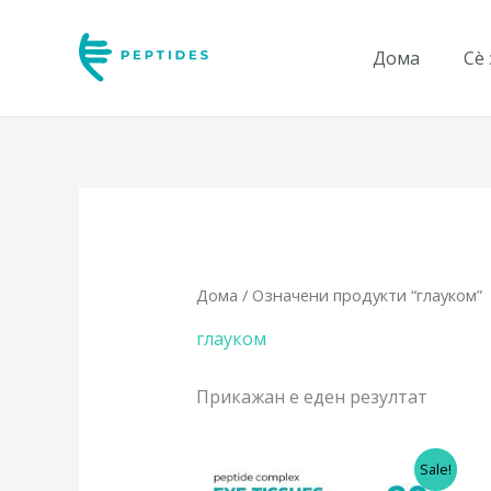
Skip
to
Дома
Сè
content
Дома
/ Означени продукти “глауком”
глауком
Прикажан е еден резултат
Original
Current
Sale!
price
price