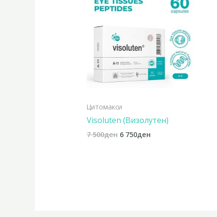
was:
is:
7
6
500ден.
750ден.
Цитомакси
Visoluten (Визолутен)
7 500
ден
6 750
ден